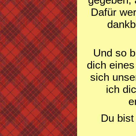
Dafür werd
dankb
Und so bl
dich eine
sich uns
ich di
e
Du bist