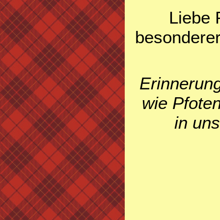
Liebe 
besonderer
Erinnerung
wie Pfote
in un