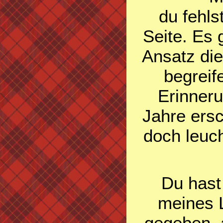
du fehls
Seite. Es 
Ansatz di
begreife
Erinner
Jahre ersc
doch leuch
Du hast
meines L
gegeben, a