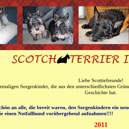
Liebe Scottiefreunde!
emaligen Sorgenkinder, die aus den unterschiedlichsten Grü
Geschichte hat.
chön an alle, die bereit waren, den Sorgenkindern ein ne
 die einen Notfallhund vorübergehend aufnahmen!!!!
2011